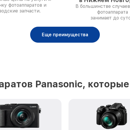
в Нижнем Новго
нку фотоаппаратов и
В большинстве случаев
водские запчасти.
фотоаппарата
занимает до суто
Еще преимущества
ратов Panasonic, которы