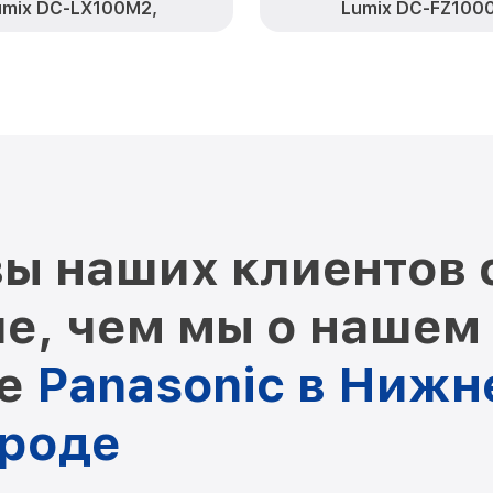
umix DC-LX100M2,
Lumix DC-FZ100
ы наших клиентов 
е, чем мы о нашем
ре
Panasonic в Ниж
роде