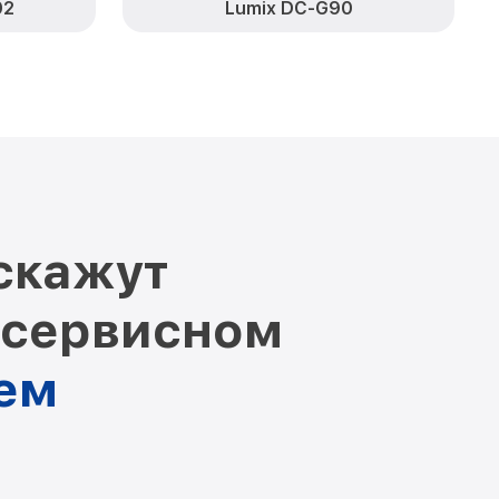
02
Lumix DC-G90
скажут
 сервисном
нем