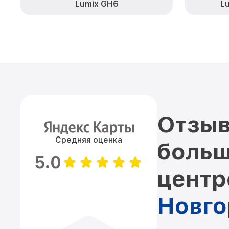
Lumix GH6
L
Отзыв
Средняя оценка
больш
5.0
цент
Новго