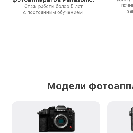
фотоаппаратов Panasonic.
почи
Стаж работы более 5 лет
за
с постоянным обучением.
Модели фотоаппа